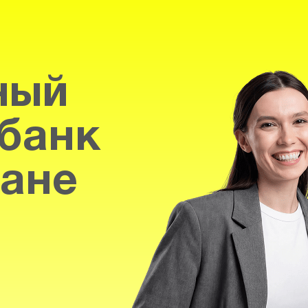
ный
банк
тане