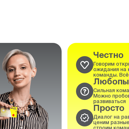
Честно
Говорим откры
ожидания на 
команды. Всё
Любопы
Сильная кома
Можно пробов
развиваться
Просто
Диалог на ра
ценим разные
строим коман