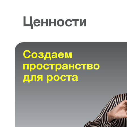
Ценности
Создаем
пространство
для роста