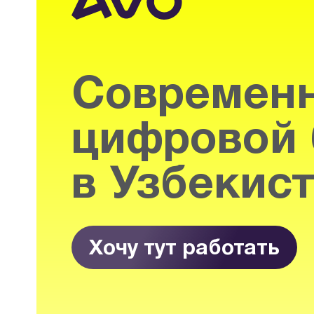
Современ
цифровой 
в Узбекис
Хочу тут работать